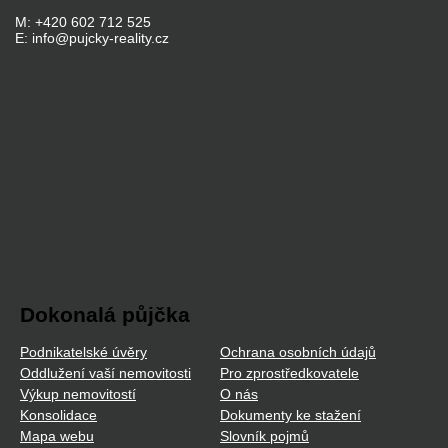
M: +420 602 712 525
E: info@pujcky-reality.cz
Dokonalá půjčka
Podnikatelské úvěry
Ochrana osobních údajů
Oddlužení vaší nemovitosti
Pro zprostředkovatele
Výkup nemovitostí
O nás
Konsolidace
Dokumenty ke stažení
Mapa webu
Slovník pojmů