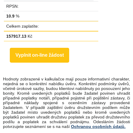
RPSN:
10.9
%
Celkem zaplatíte:
157917.13
Kč
Hodnoty zobrazené v kalkulačce mají pouze informativní charakter,
nejedná se o konkrétní nabídku úvěru. Konkrétní podmínky úvěrů,
včetně úrokové sazby, budou klientovi nabídnuty po posouzení jeho
bonity. Kromě uvedených poplatků bude žadatel povinen uhradit
případné poplatky notáři, případné pojistné při pojištění zástavy, či
případné náklady spojené s oceněním zástavy provedené
žadatelem. V případě zajištění úvěru družstevním podílem může
být žadatel místo uvedených poplatků nebo kromě uvedených
poplatků povinen uhradit družstvu poplatek za převod družstevního
podílu a poplatek za schválení podnájmu. Odesláním žádosti
potvrzujete seznámení se s na naší
Ochranou osobních údajů.